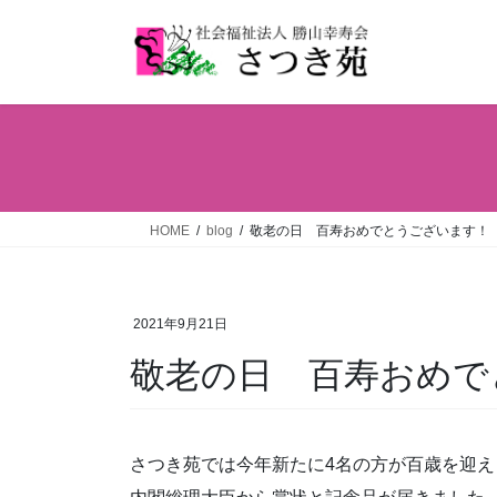
コ
ナ
ン
ビ
テ
ゲ
ン
ー
ツ
シ
へ
ョ
ス
ン
キ
に
ッ
移
HOME
blog
敬老の日 百寿おめでとうございます！
プ
動
2021年9月21日
敬老の日 百寿おめで
さつき苑では今年新たに4名の方が百歳を迎えら