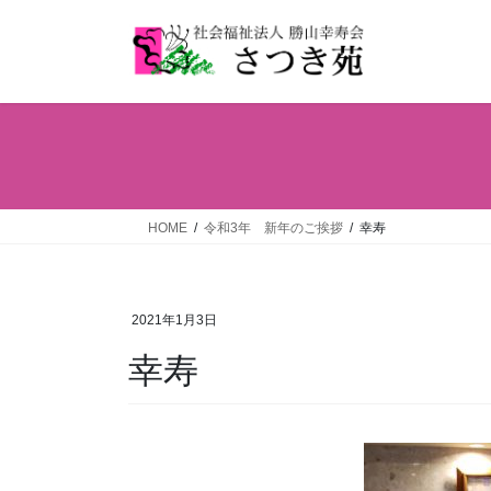
コ
ナ
ン
ビ
テ
ゲ
ン
ー
ツ
シ
へ
ョ
ス
ン
キ
に
ッ
移
HOME
令和3年 新年のご挨拶
幸寿
プ
動
2021年1月3日
幸寿