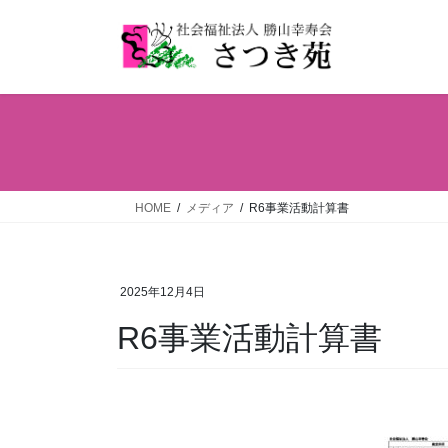
コ
ナ
ン
ビ
テ
ゲ
ン
ー
ツ
シ
へ
ョ
ス
ン
キ
に
ッ
移
HOME
メディア
R6事業活動計算書
プ
動
2025年12月4日
R6事業活動計算書