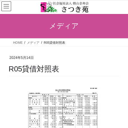
コ
ナ
ン
ビ
テ
ゲ
ン
ー
メディア
ツ
シ
へ
ョ
ス
ン
HOME
メディア
R05貸借対照表
キ
に
ッ
移
プ
動
2024年5月14日
R05貸借対照表