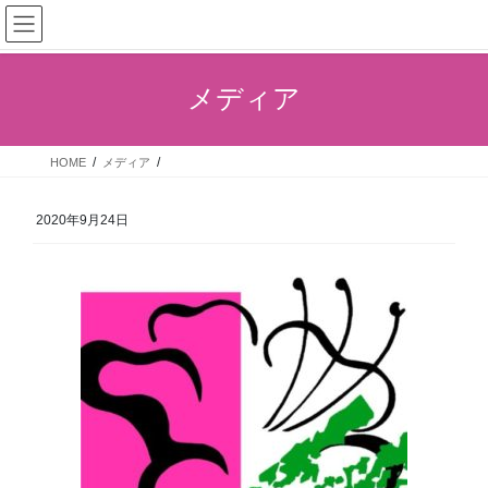
コ
ナ
ン
ビ
テ
ゲ
ン
ー
メディア
ツ
シ
へ
ョ
ス
ン
HOME
メディア
キ
に
ッ
移
プ
動
2020年9月24日