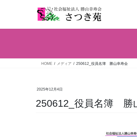
コ
ナ
ン
ビ
テ
ゲ
ン
ー
ツ
シ
へ
ョ
ス
ン
キ
に
ッ
移
HOME
メディア
250612_役員名簿 勝山幸寿会
プ
動
2025年12月4日
250612_役員名簿 